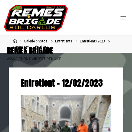
Home
Galerie photos
Entretients
Entretients 2023
Entretient – 12/02/2023
R
E
M
E
S
B
R
I
G
A
D
E
ASSOCIATION D'AIRSOFT RÉMOISE
Entretient – 12/02/2023