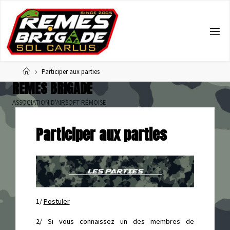
Home
Participer aux parties
R
E
M
E
S
B
R
I
G
A
D
E
ASSOCIATION D'AIRSOFT RÉMOISE
Participer aux parties
1/
Postuler
2/ Si vous connaissez un des membres de