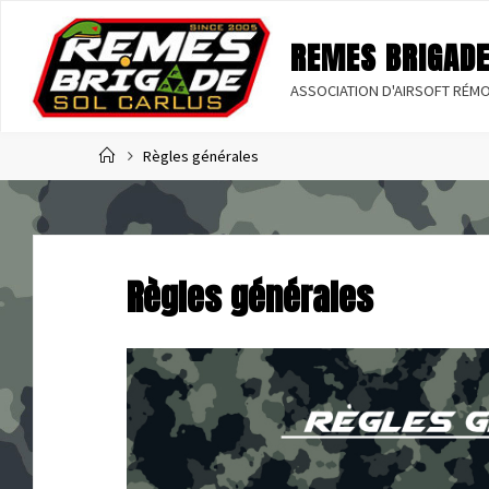
R
E
M
E
S
B
R
I
G
A
D
ASSOCIATION D'AIRSOFT RÉMO
Home
Règles générales
Règles générales