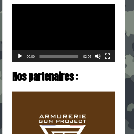
Lecteur
vidéo
00:00
02:06
Nos partenaires :