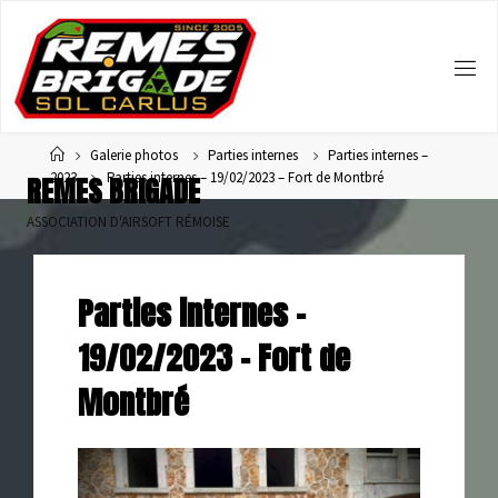
Home
Galerie photos
Parties internes
Parties internes –
2023
Parties internes – 19/02/2023 – Fort de Montbré
R
E
M
E
S
B
R
I
G
A
D
E
ASSOCIATION D'AIRSOFT RÉMOISE
Parties internes –
19/02/2023 – Fort de
Montbré