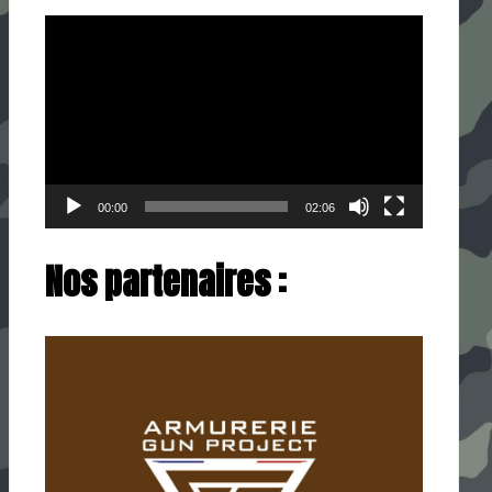
Lecteur
vidéo
00:00
02:06
Nos partenaires :