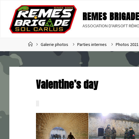
R
E
M
E
S
B
R
I
G
A
D
ASSOCIATION D'AIRSOFT RÉMO
Home
Galerie photos
Parties internes
Photos 2021
Valentine’s day