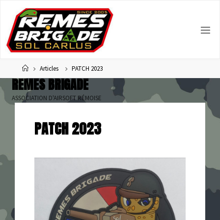
Home
Articles
PATCH 2023
R
E
M
E
S
B
R
I
G
A
D
E
ASSOCIATION D'AIRSOFT RÉMOISE
PATCH 2023